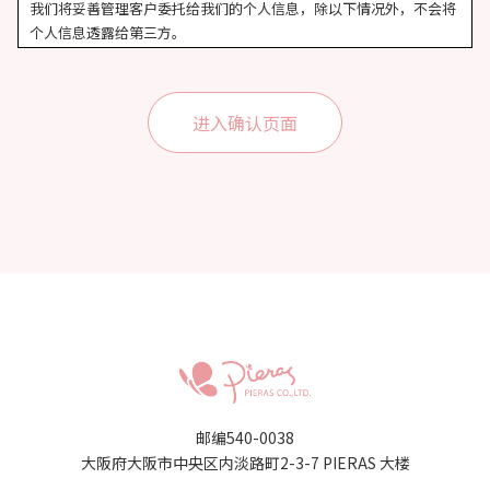
我们将妥善管理客户委托给我们的个人信息，除以下情况外，不会将
个人信息透露给第三方。
• 征得您的同意
• 向本公司外包的公司披露以提供客户所需的服务时
• 当法律要求披露时
个人信息安全措施
我们采取彻底的安全措施来确保个人信息的准确性和安全性。
个人查询
如果客户希望查询、修改或删除其个人信息，我们将在确认客户身份
后作出回应。
遵守和审查法律法规
我们将遵守适用于我们持有的个人信息的日本法律法规和其他规范，
酌情审查本政策的内容，并努力改进。
咨询
有关我们处理个人信息的问题，请与以下联系方式联系
株式会社Pieras
〒540-0038 大阪府大阪市中央区内淡路町2-3-7 PIERAS大楼
TEL 06-6946-7272（代）
邮编540-0038
E-mail info@pieras.co.jp
大阪府大阪市中央区内淡路町2-3-7 PIERAS 大楼