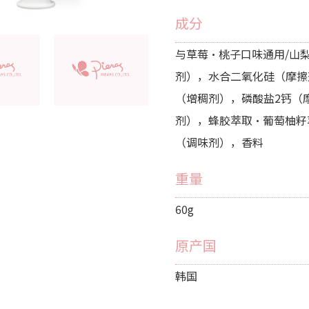
成分
与草莓・桃子口味通用/山
剂），水合二氧化硅（摩擦
（增稠剂），磷酸盐2钙（
剂），蜂胶萃取・葡萄柚籽
（调味剂），香料
重量
60g
原产国
韩国