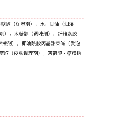
梨糖醇（润湿剂），水，甘油（润湿
剂），木糖醇（调味剂），纤维素胶
摩擦剂），椰油酰胺丙基甜菜碱（发泡
萃取（皮肤调理剂），薄荷醇・糖精钠