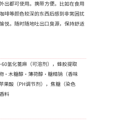
外出都可使用。携带方便。比如在食用
咖啡等颜色较深的东西后感到非常困扰
愉悦。随时随地吐出口臭源，保持舒适
−60氢化蓖麻（可溶剂），蜂胶提取
物・木糖醇・薄荷醇・糖精钠（香味
苹果酸（PH调节剂），焦糖（染色
香料