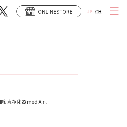
ONLINESTORE
JP
CH
除菌净化器mediAir。