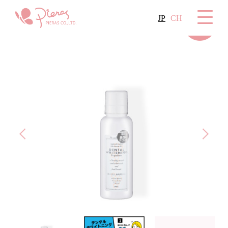
JP
CH