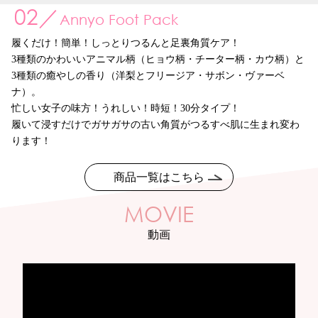
07／
02／
03／
08／
01／
04／
06／
09／
10／
05／
mediAir
series
Annyo Foot Pack
Sanrio Fruits Lipcream
BODY DOCTOR
series
Propolinse
Alcohol Hand Gel
JIMAN NO MASK
BB CREAM
Tohjiba Tour Bath Salt Series
P.A private area sheet pack
series
series
室内の菌やウイルス、揮発性有機化合物、ダニの糞や死骸、ハウ
履くだけ！簡単！しっとりつるんと足裏角質ケア！
サンリオ人気キャラクターがリップになって登場です！アップ
カンタン＆座るだけで骨盤底筋をエクササイズしてくれるEMSケ
お口の中の汚れや口臭はタンパク質汚れが原因のひとつ。効果の
アルコールで乾燥しがちな手指を、保湿成分でやさしく守るハン
まるでオーダーメイドのようなピッタリとしたフィット感を実現
これひとつで「美容液」、「化粧下地」、「ファンデーショ
ご自宅にいながら、温泉めぐり気分が味わえる薬用タイプの入浴
弱酸性でお肌にやさしいVIO専用シートパック！デリケートゾー
スダストなどのアレルゲン物資を捕捉し、抑制する空間除菌清浄
3種類のかわいいアニマル柄（ヒョウ柄・チーター柄・カウ柄）と
ル・ピーチ・マンゴー・ブルーベリー・マスカットの5種類のもぎ
ーゲルトレーナー。
ヒミツは配合成分が口腔内のタンパク質汚れを絡め取って固めて
ドジェル。手にすり込むだけの水洗い不要で、速乾タイプだから
した高機能マスク。特許取得の「耳ひも調整機能」により頬、顎
ン」、「コンシーラー」、「パウダー」の6役をこなすオールイン
剤シリーズ。「羅臼の湯（北海道）」「黒湯の湯（秋田）」「切
ンにぴったりフィットする快適形状。くすみ・肌荒れ・保湿・ハ
機。アメリカの政府機関をはじめ、世界各国の病院、ホテル、企
3種類の癒やしの香り（洋梨とフリージア・サボン・ヴァーベ
たてフルーツの香りです。
効率的に配置された電極ポイントと、特許取得の体にフィットす
出すというもので、汚れが目で見て確認できるから爽快感も格
さっぱりした使い心地。大容量だからたっぷり使えて経済的。
などに隙間を作らず、花粉、細菌、ウイルス飛沫など、微粒子の
ワンBBクリーム。忙しい朝もメイクしながら肌ケアできる時短コ
明の湯（長野）」「四万の湯（群馬）」「海潮の湯（島根）」
リ・エイジングケア・ひきしめなどに効果的です。「ナールスゲ
業で採用され、日本初上陸となる特許技術「DFS Technology」を
ナ）。
キリトリ線入りなので、お友達とのシェアにもおすすめです。ヒ
る立体構造により、ヒップ周りの筋肉にしっかりアプローチ。
別。
侵入を大幅カット。さらに頭の後ろで止める「耳ひもフック」の
スメ。SPF 21 PA++で生活紫外線をカット。
「明礬の湯（大分）」と、北海道から九州まで厳選した温泉地を
ン」、「安定型ビタミンC誘導体」、「ハス花エキス」、「ティー
搭載。集塵する微粒子サイズは0.007μmと、HEPAフィルターの40
忙しい女子の味方！うれしい！時短！30分タイプ！
アルロン酸・ホホバオイル・シアバター・ビタミンE配合で唇をや
併用で、装着時の耳の痛みを解消し、長時間でも快適な付け心地
イメージ。
ツリー」、「プロポリス」などのデリケートなお肌にうれしい成
商品一覧はこちら
倍の効率を実現。
履いて浸すだけでガサガサの古い角質がつるすべ肌に生まれ変わ
さしくケアします。
商品一覧はこちら
を実感。立体構造だから余裕の空間を確保して、息苦しさを軽減
分を配合しています。
商品一覧はこちら
商品一覧はこちら
ります！
ⓒ ’24 SANRIO CO., LTD. APPR. NO. L651357
し呼吸もらくらく。
商品一覧はこちら
商品一覧はこちら
商品一覧はこちら
商品一覧はこちら
商品一覧はこちら
商品一覧はこちら
MOVIE
動画