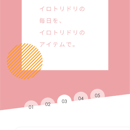
05
04
03
02
01
News