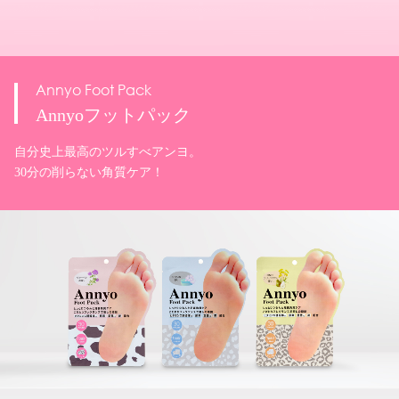
Propolinse
Annyo Foot Pack
Sanrio Fruits Lipcream
Alcohol Hand Gel
P.A private area sheet pack
JIMAN NO MASK
mediAir
BODY DOCTOR
BB CREAM
Tohjiba Tour Bath Salt Series
プロポリンスシリーズ
Annyoフットパック
ギュッと！うるおうフルーツリップクリー
アルコールハンドジェルシリーズ
P.Aプライベートエリアシートパック
自慢のマスク
メディエアーシリーズ
ボディドクターシリーズ
BBクリーム
湯治場めぐり入浴剤シリーズ
ム
いつでもどこでも口内エステ！
自分史上最高のツルすべアンヨ。
保湿成分配合で
デリケートゾーンを
ピッタリとしたフィット感を実現した
菌とたたかう。空気を変える。
骨盤底筋トレーニング（ケーゲル体操）が
これひとつで6役をこなすオールインワン。
ご自宅にいながら、温泉めぐり気分が味わえる
アップル・ピーチ・マンゴー・ブルーベリー・
30分の削らない角質ケア！
やさしく手指を守ります。
トータルケアするシートパック。
高機能マスク。
EMSの刺激でカンタン&座るだけ！
メイクしながら肌ケア。
薬用タイプの入浴剤シリーズ。
マスカットの5種類のもぎたてフルーツの香り！