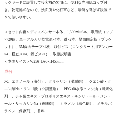
ックヤードに設置して接客前の習慣に。便利な専用紙コップ付
き。乾電池式なので、洗面所や化粧室など、場所を選ばず設置で
きて使いやすい。
＜セット内容＞ディスペンサー本体、1,500ml×6本、専用紙コップ
×720個、単一アルカリ乾電池×4本、鍵×2本、壁面固定板（ブラケ
ット）、3M両面テープ×4枚、取付ビス（コンクリート用アンカー
×4、皿ビス×4、鍋ビス×1）、取扱説明書
＜本体サイズ＞W256×D90×H455mm
成分
水、エタノール（溶剤）、グリセリン（湿潤剤）、クエン酸・ク
エン酸Na・リンゴ酸（ph調整剤）、PEG-60水添ヒマシ油（可溶化
剤）、チャ葉エキス・プロポリスエキス・キシリトール・メント
ール・サッカリンNa（香味剤）、カラメル（着色剤）、メチルパ
ラベン（保存剤）、香料