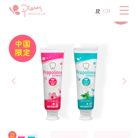
JP
CH