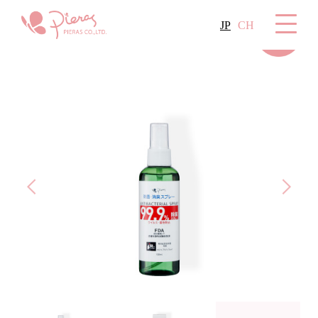
JP
CH